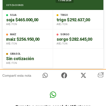
17/06/2026
COTIZACIONES
SOJA
TRIGO
soja $465.000,00
trigo $292.637,00
AR$ / TON
AR$ / TON
MAÍZ
SORGO
maiz $256.950,00
sorgo $282.645,00
AR$ / TON
AR$ / TON
GIRASOL
Sin cotización
AR$ / TON
Compartí esta nota