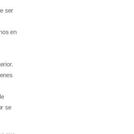
le ser
onos en
erior.
ienes
de
or se