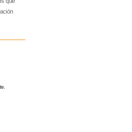
os que
uación
te.