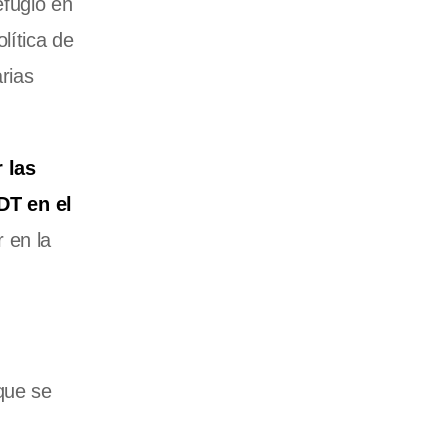
fugio en
lítica de
rias
 las
DT en el
 en la
que se