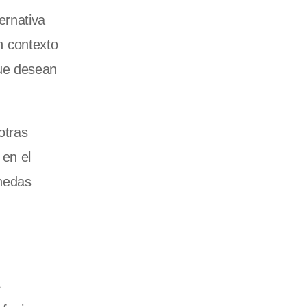
ernativa
un contexto
que desean
otras
 en el
onedas
s