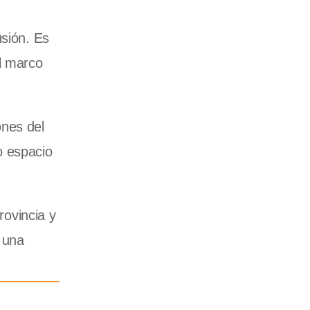
usión. Es
el marco
ones del
mo espacio
ovincia y
 una