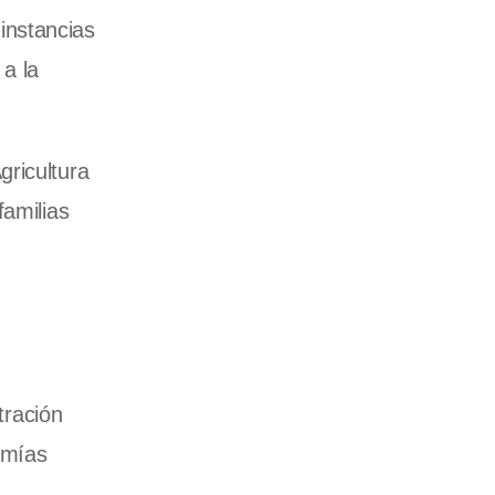
 instancias
 a la
gricultura
familias
tración
omías