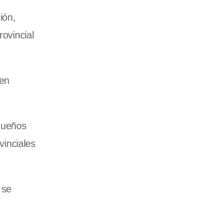
ión,
rovincial
nen
equeños
vinciales
 se