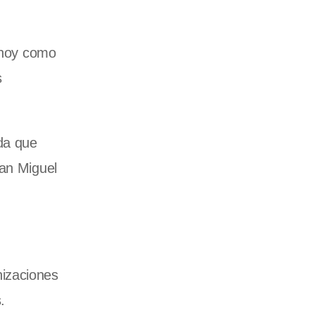
ó hoy como
s
ada que
San Miguel
nizaciones
.