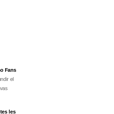
o Fans
ndir el
evas
tes les