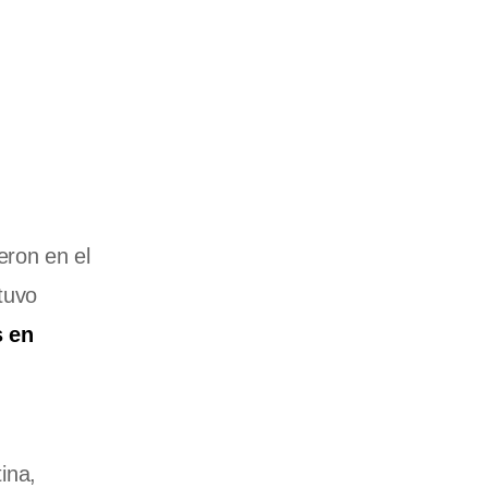
eron en el
tuvo
s en
ina,