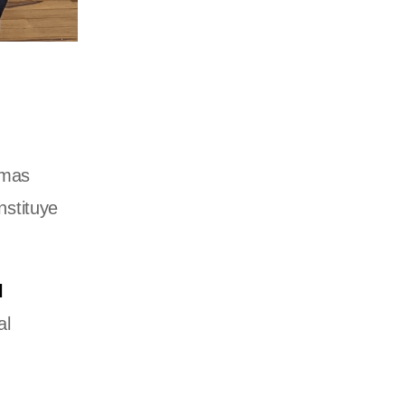
imas
stituye
l
al