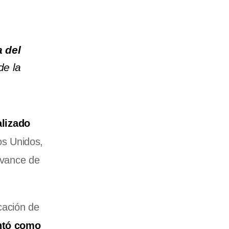
a del
de la
alizado
os Unidos,
 avance de
cación de
ntó como