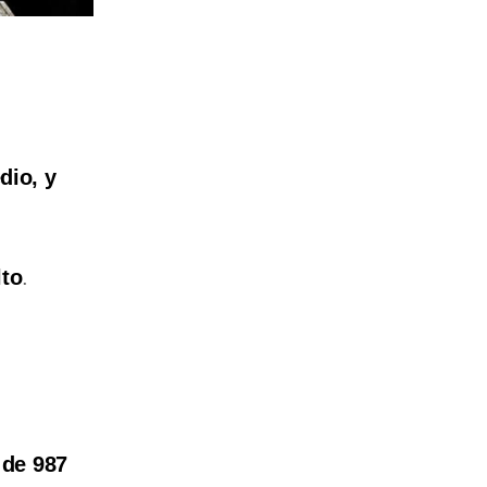
dio, y
lto
.
 de 987