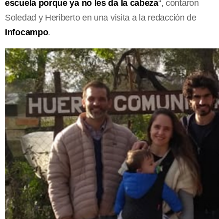
escuela porque ya no les da la cabeza
“, contaron
Soledad y Heriberto en una visita a la redacción de
Infocampo
.