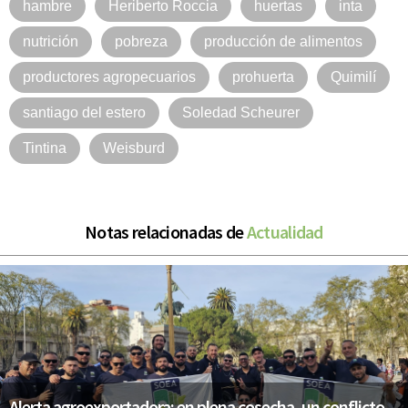
hambre
Heriberto Roccia
huertas
inta
nutrición
pobreza
producción de alimentos
productores agropecuarios
prohuerta
Quimilí
santiago del estero
Soledad Scheurer
Tintina
Weisburd
Notas relacionadas de
Actualidad
Alerta agroexportadora: en plena cosecha, un conflicto