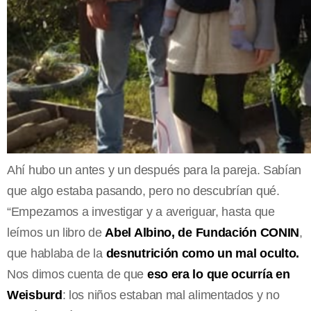
Ahí hubo un antes y un después para la pareja. Sabían
que algo estaba pasando, pero no descubrían qué.
“Empezamos a investigar y a averiguar, hasta que
leímos un libro de
Abel Albino, de Fundación CONIN
,
que hablaba de la
desnutrición como un mal oculto.
Nos dimos cuenta de que
eso era lo que ocurría en
Weisburd
: los niños estaban mal alimentados y no