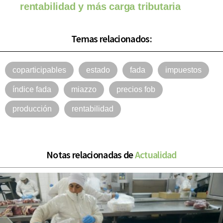
rentabilidad y más carga tributaria
Temas relacionados:
coparticipables
estado
fada
impuestos
índice fada
miazzo
precios fob
producción
rentabilidad
Notas relacionadas de
Actualidad