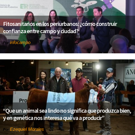
Fitosanitarios en los periurbanos: ¿cómo construir
confianza entre campo y ciudad?
infocampo
Por
“Que un animal sea lindo no significa que produzca bien,
y en genética nos interesa qué va a producir”
Ezequiel Morales
Por