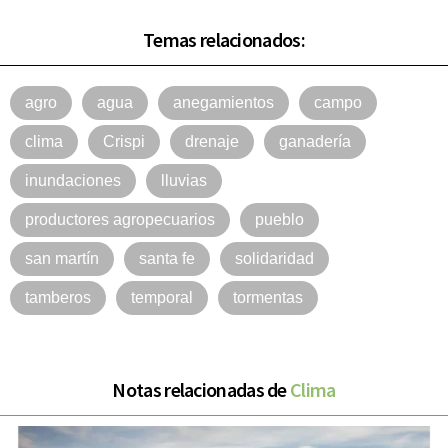
Temas relacionados:
agro
agua
anegamientos
campo
clima
Crispi
drenaje
ganadería
inundaciones
lluvias
productores agropecuarios
pueblo
san martín
santa fe
solidaridad
tamberos
temporal
tormentas
Notas relacionadas de
Clima