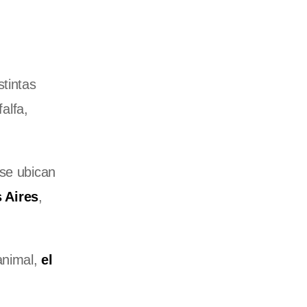
stintas
alfa,
se ubican
 Aires
,
animal,
el