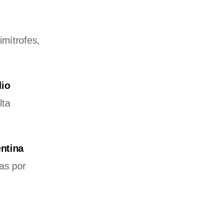
imítrofes,
io
lta
ntina
as por