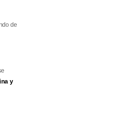
ando de
se
ina y