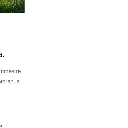
d.
trimestre
nteranual
s