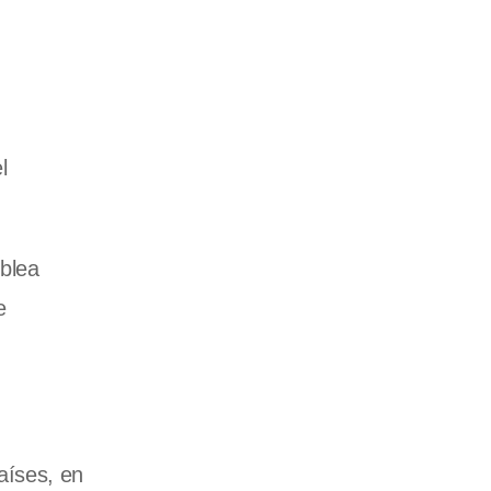
l
mblea
e
aíses, en