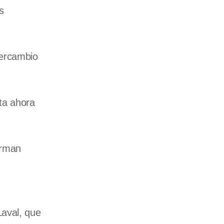
s
tercambio
ta ahora
orman
Laval, que