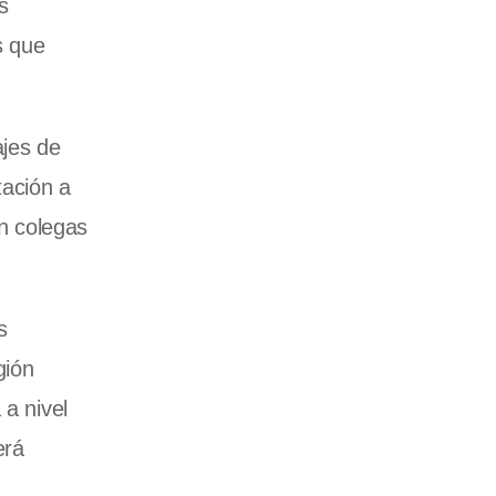
s
s que
ajes de
tación a
an colegas
s
gión
 a nivel
erá