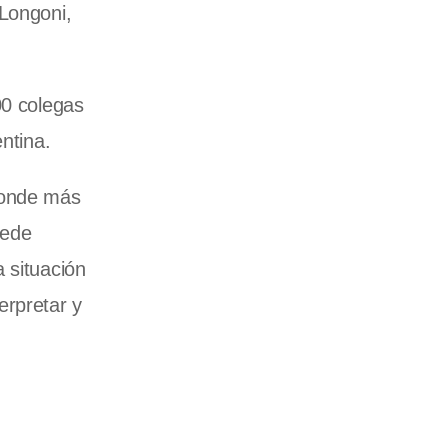
 Longoni,
00 colegas
ntina.
 donde más
uede
 situación
erpretar y