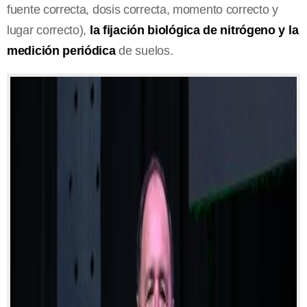
fuente correcta, dosis correcta, momento correcto y
lugar correcto),
la fijación biológica de nitrógeno y la
medición periódica
de suelos.