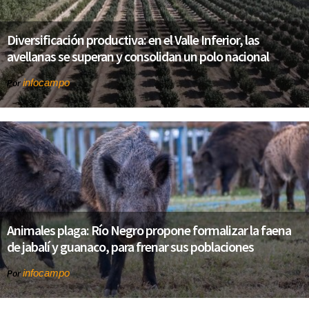
Diversificación productiva: en el Valle Inferior, las
avellanas se superan y consolidan un polo nacional
infocampo
Por
Animales plaga: Río Negro propone formalizar la faena
de jabalí y guanaco, para frenar sus poblaciones
infocampo
Por