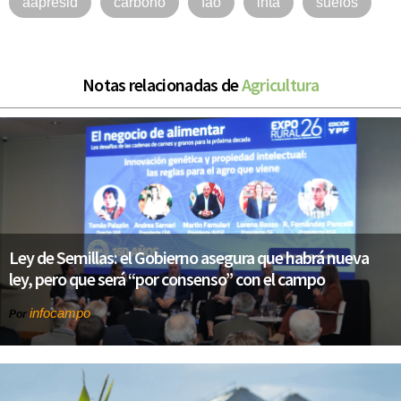
aapresid
carbono
fao
inta
suelos
Notas relacionadas de
Agricultura
Ley de Semillas: el Gobierno asegura que habrá nueva
ley, pero que será “por consenso” con el campo
infocampo
Por