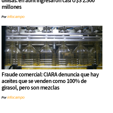
divisas: en abril ingresaron casi U$S 2.500
millones
infocampo
Por
Fraude comercial: CIARA denuncia que hay
aceites que se venden como 100% de
girasol, pero son mezclas
infocampo
Por