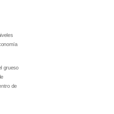
iveles
economía
el grueso
de
entro de