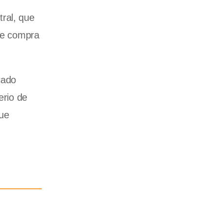
ral, que
 de compra
cado
erio de
gue