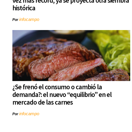
vez más récord, ya se proyecta otra siembra
histórica
infocampo
Por
¿Se frenó el consumo o cambió la
demanda?: el nuevo “equilibrio” en el
mercado de las carnes
infocampo
Por