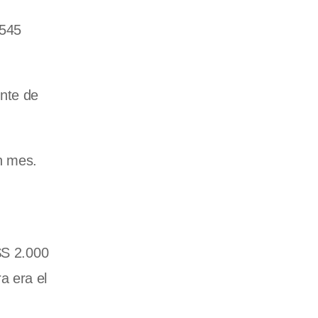
.545
ente de
n mes.
$S 2.000
a era el