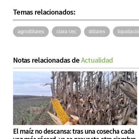
Temas relacionados:
agrodólares
ciara cec
dólares
liquidaci
Notas relacionadas de
Actualidad
El maíz no descansa: tras una cosecha cada