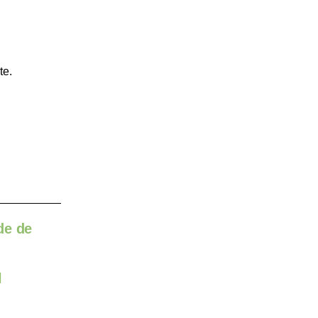
te.
de de
l