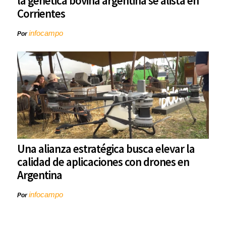
la genética bovina argentina se alista en
Corrientes
infocampo
Por
Una alianza estratégica busca elevar la
calidad de aplicaciones con drones en
Argentina
infocampo
Por