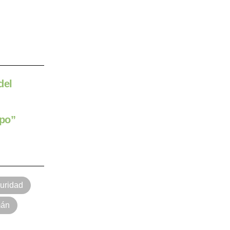
del
mpo”
guridad
mán