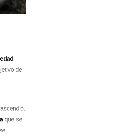
edad
jetivo de
rascendió.
ía
que se
se