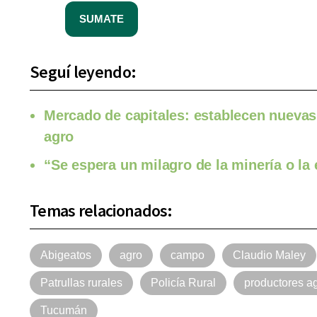
SUMATE
Seguí leyendo:
Mercado de capitales: establecen nuevas 
agro
“Se espera un milagro de la minería o la
Temas relacionados:
Abigeatos
agro
campo
Claudio Maley
Patrullas rurales
Policía Rural
productores a
Tucumán