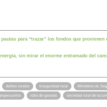
pautas para “trazar” los fondos que provienen 
 energía, sin mirar el enorme entramado del ca
delitos rurales
inseguridad rural
Ministerio de Se
gropecuarios
robo de ganado
sociedad rural de tucu