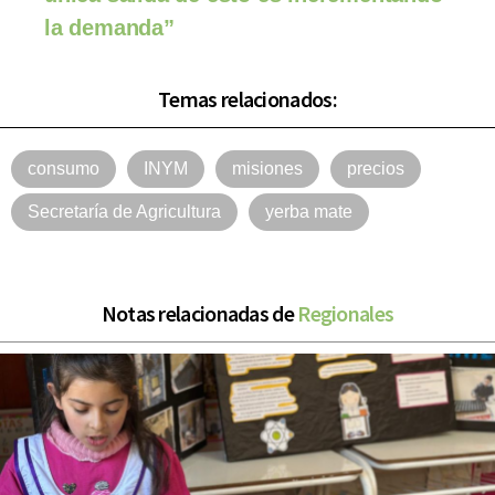
la demanda”
Temas relacionados:
consumo
INYM
misiones
precios
Secretaría de Agricultura
yerba mate
Notas relacionadas de
Regionales