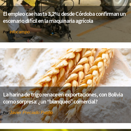
El empleo cae hasta 3,2%: desde Córdoba confirman un
escenario difícil en la maquinaria agrícola
infocampo
Por
La harina de trigo renace en exportaciones, con Bolivia
como sorpresa: ¿un “blanqueo” comercial?
Javier Preciado Patiño
Por