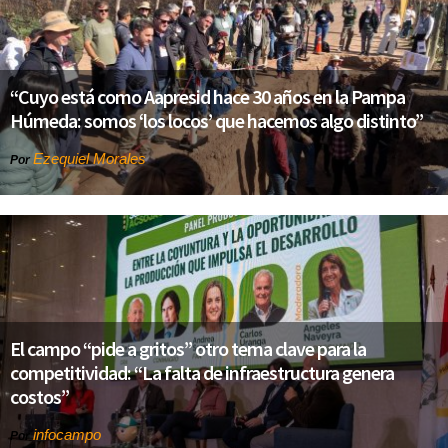
“Cuyo está como Aapresid hace 30 años en la Pampa
Húmeda: somos ‘los locos’ que hacemos algo distinto”
Ezequiel Morales
Por
El campo “pide a gritos” otro tema clave para la
competitividad: “La falta de infraestructura genera
costos”
infocampo
Por