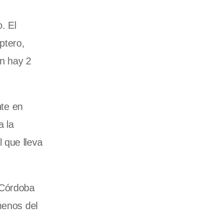
. El
ptero,
n hay 2
nte en
a la
 que lleva
 Córdoba
menos del