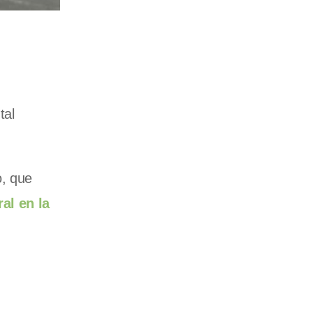
tal
o, que
ral en la