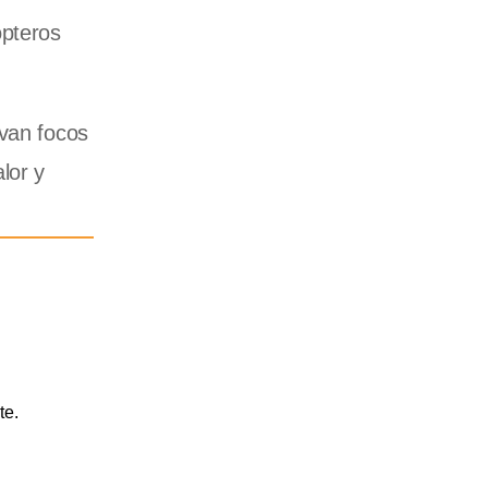
ópteros
ivan focos
lor y
te.