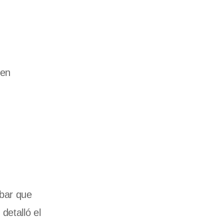
 en
obar que
detalló el