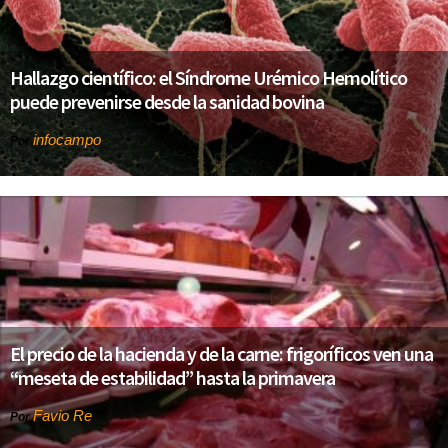
Hallazgo científico: el Síndrome Urémico Hemolítico
puede prevenirse desde la sanidad bovina
infocampo
Por
El precio de la hacienda y de la carne: frigoríficos ven una
“meseta de estabilidad” hasta la primavera
Favio Re
Por