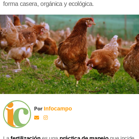
forma casera, orgánica y ecológica.
Por
Infocampo
La
fertilización
es una
práctica
de
manejo
que incide