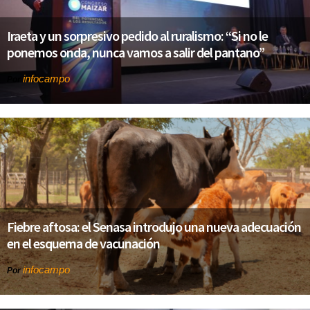
Iraeta y un sorpresivo pedido al ruralismo: “Si no le
ponemos onda, nunca vamos a salir del pantano”
infocampo
Por
Fiebre aftosa: el Senasa introdujo una nueva adecuación
en el esquema de vacunación
infocampo
Por