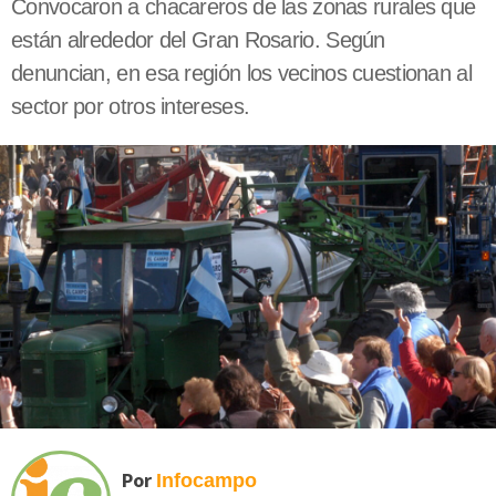
Convocaron a chacareros de las zonas rurales que
están alrededor del Gran Rosario. Según
denuncian, en esa región los vecinos cuestionan al
sector por otros intereses.
Por
Infocampo