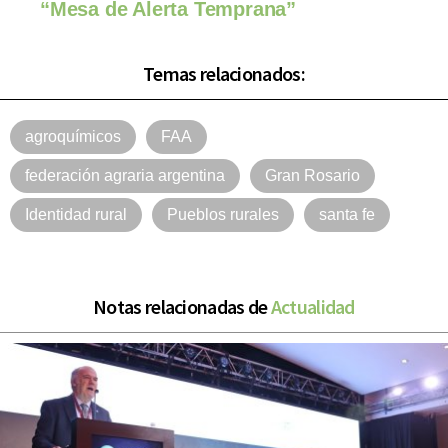
“Mesa de Alerta Temprana”
Temas relacionados:
agroquímicos
FAA
federación agraria argentina
Gran Rosario
Identidad rural
Pueblos rurales
santa fe
Notas relacionadas de
Actualidad