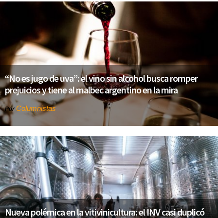
“No es jugo de uva”: el vino sin alcohol busca romper
prejuicios y tiene al malbec argentino en la mira
Columnistas
Por
Nueva polémica en la vitivinicultura: el INV casi duplicó