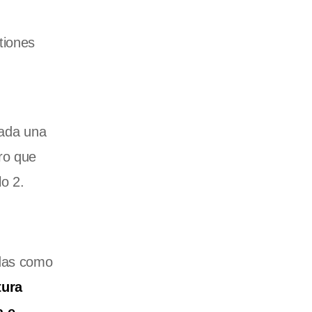
tiones
ada una
ro que
lo 2.
nidas como
tura