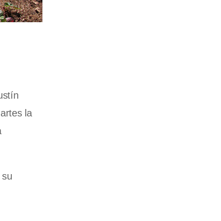
ustín
artes la
a
 su