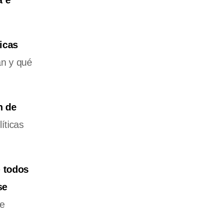
a e
icas
án y qué
n de
íticas
e
todos
se
de