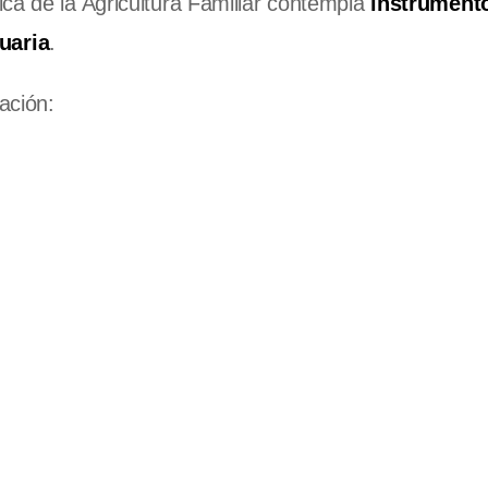
ca de la Agricultura Familiar contempla
instrument
uaria
.
ación: