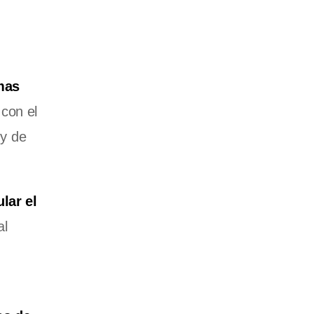
mas
 con el
 y de
lar el
al
n