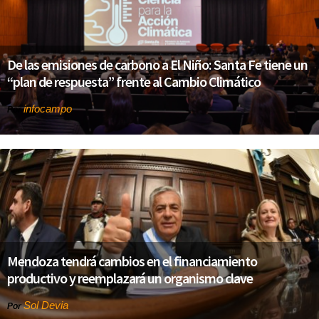
De las emisiones de carbono a El Niño: Santa Fe tiene un
“plan de respuesta” frente al Cambio Climático
infocampo
Por
Mendoza tendrá cambios en el financiamiento
productivo y reemplazará un organismo clave
Sol Devia
Por