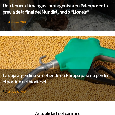
Una ternera Limangus, protagonista en Palermo: en la
previa de la final del Mundial, nació “Lionela”
infocampo
Por
La soja argentina se defiende en Europa para no perder
el partido del biodiésel
infocampo
Por
Actualidad del campo: