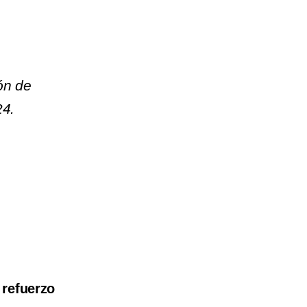
ón de
24.
 refuerzo