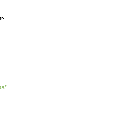
te.
es”