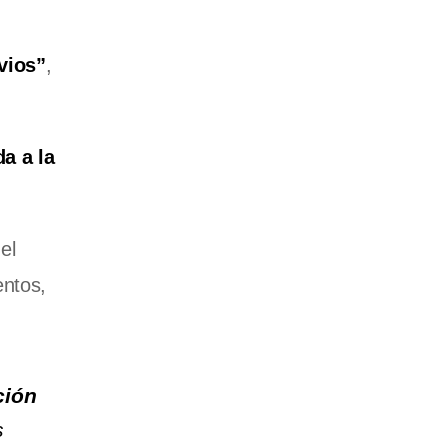
vios”
,
a a la
el
entos,
ción
s