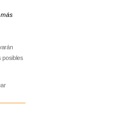
e más
evarán
s posibles
uar