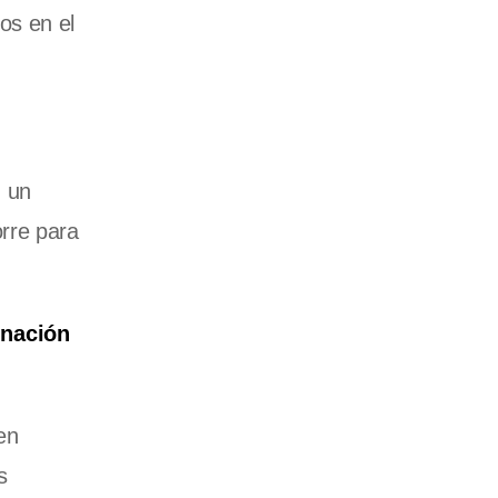
os en el
n un
rre para
unación
en
s