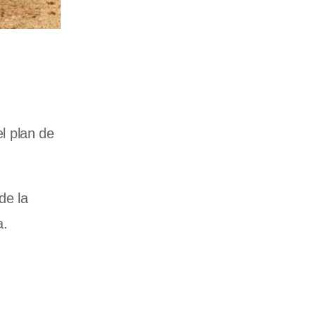
l plan de
de la
a.