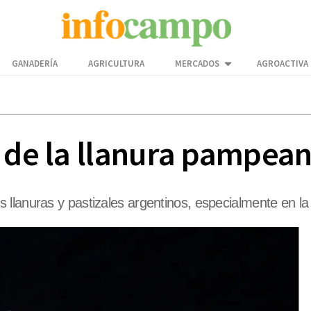
GANADERÍA
AGRICULTURA
MERCADOS
AGROACTIVA
a de la llanura pampea
 llanuras y pastizales argentinos, especialmente en l