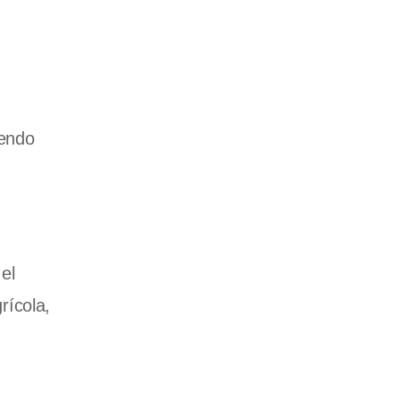
iendo
el
rícola,