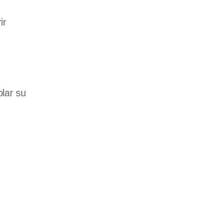
ir
olar su