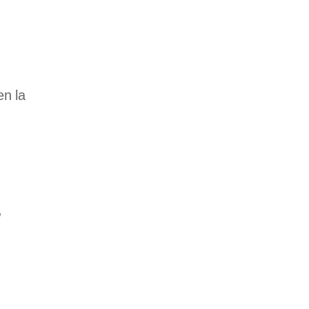
en la
,