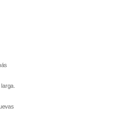
más
 larga.
cuevas