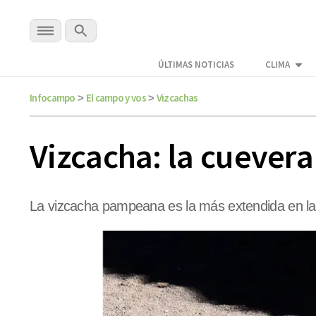
ÚLTIMAS NOTICIAS
CLIMA
Infocampo
El campo y vos
Vizcachas
>
>
Vizcacha: la cuever
La vizcacha pampeana es la más extendida en las