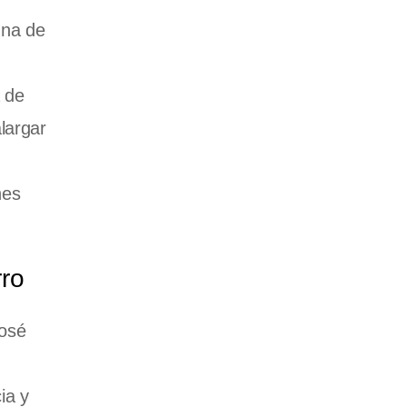
Una de
 de
largar
nes
rro
José
ia y