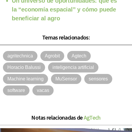
Un universo de oportunidades: qué es
la “economía espacial” y cómo puede
beneficiar al agro
Temas relacionados:
agritechnica
Agrobit
Agtech
Horacio Balussi
inteligencia artificial
Machine learning
MuSensor
sensores
software
vacas
Notas relacionadas de
AgTech