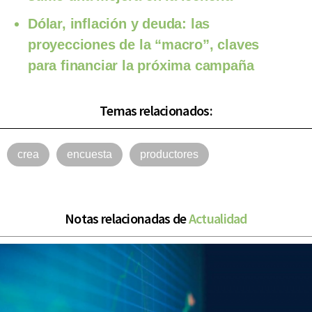
Dólar, inflación y deuda: las
proyecciones de la “macro”, claves
para financiar la próxima campaña
Temas relacionados:
crea
encuesta
productores
Notas relacionadas de
Actualidad