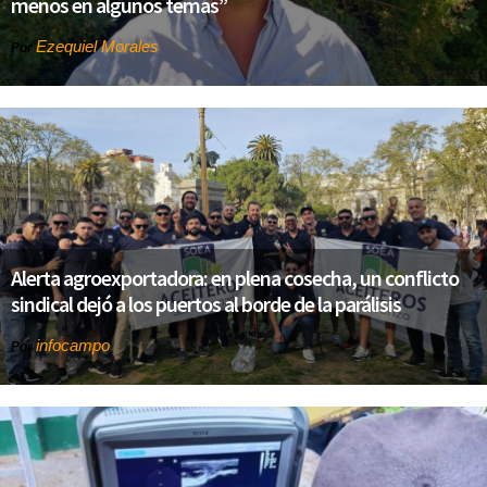
menos en algunos temas”
Ezequiel Morales
Por
Alerta agroexportadora: en plena cosecha, un conflicto
sindical dejó a los puertos al borde de la parálisis
infocampo
Por