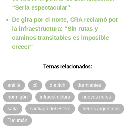
“Sería espectacular”
De gira por el norte, CRA reclamó por
la infraestructura: “Sin rutas y
caminos transitables es imposible
crecer”
Temas relacionados:
antilla
c8
dietrich
durmientes
hormigón
infraestructura
nuevos rieles
salta
santiago del estero
trenes argentinos
Tucumán