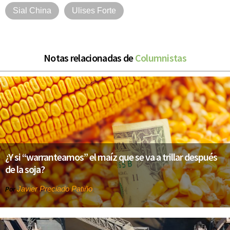
Sial China
Ulises Forte
Notas relacionadas de
Columnistas
¿Y si “warranteamos” el maíz que se va a trillar después
de la soja?
Javier Preciado Patiño
Por