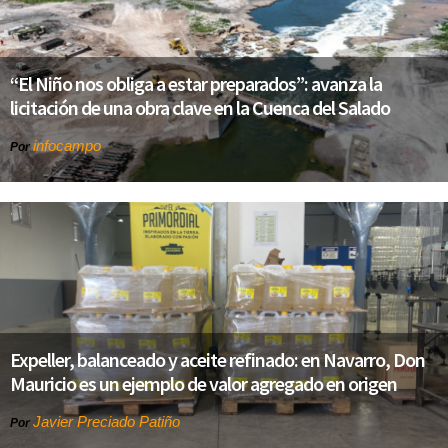
“El Niño nos obliga a estar preparados”: avanza la
licitación de una obra clave en la Cuenca del Salado
infocampo
Por
Expeller, balanceado y aceite refinado: en Navarro, Don
Mauricio es un ejemplo de valor agregado en origen
Javier Preciado Patiño
Por