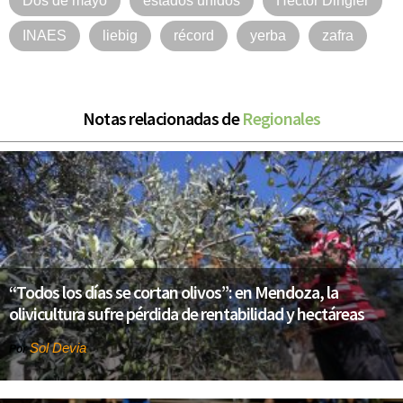
Dos de mayo
estados unidos
Hector Dingler
INAES
liebig
récord
yerba
zafra
Notas relacionadas de
Regionales
“Todos los días se cortan olivos”: en Mendoza, la
olivicultura sufre pérdida de rentabilidad y hectáreas
Sol Devia
Por