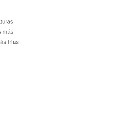
turas
as más
ás frías