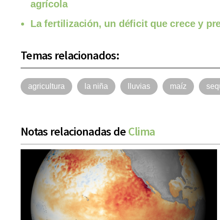
agrícola
La fertilización, un déficit que crece y 
Temas relacionados:
agricultura
la niña
lluvias
maíz
seq
Notas relacionadas de
Clima