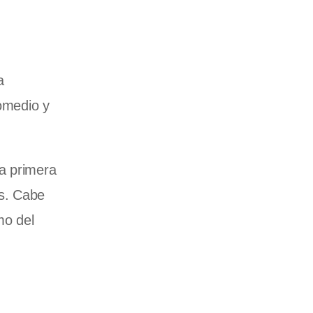
a
romedio y
na primera
es. Cabe
mo del