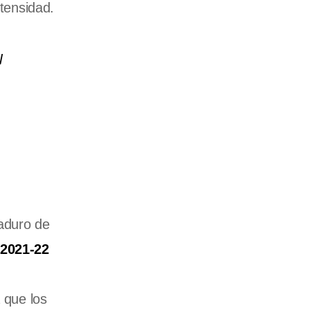
ntensidad.
l
maduro de
 2021-22
a que los