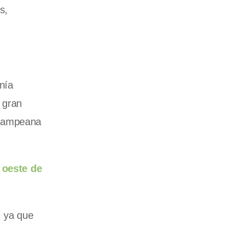
s,
nía
 gran
n pampeana
 oeste de
, ya que