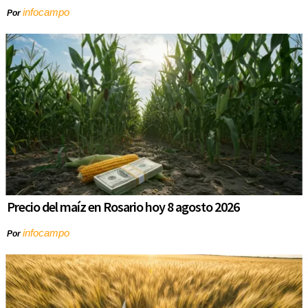
infocampo
Por
Precio del maíz en Rosario hoy 8 agosto 2026
infocampo
Por