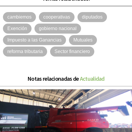
cambiemos
cooperativas
diputados
Exención
gobierno nacional
Impuesto a las Ganancias
Mutuales
reforma tributaria
Sector financiero
Notas relacionadas de
Actualidad