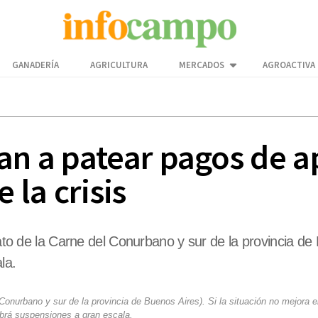
GANADERÍA
AGRICULTURA
MERCADOS
AGROACTIVA
an a patear pagos de a
 la crisis
cato de la Carne del Conurbano y sur de la provincia de 
la.
l Conurbano y sur de la provincia de Buenos Aires). Si la situación no mejora 
rá suspensiones a gran escala.