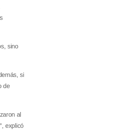
as
s, sino
demás, si
o de
zaron al
, explicó