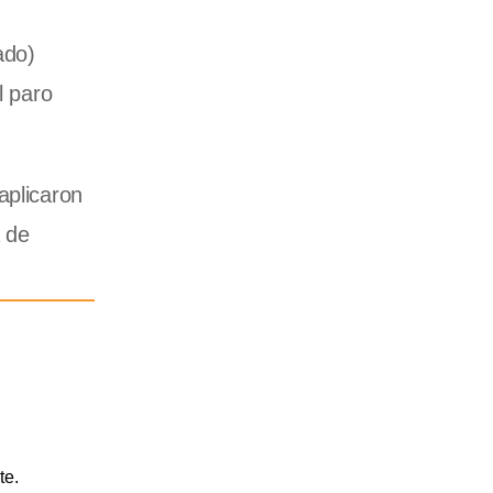
ado)
l paro
aplicaron
a de
te.