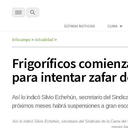
ÚLTIMAS NOTICIAS
CLIMA
Infocampo
Actualidad
>
>
Frigoríficos comienz
para intentar zafar de
Así lo indicó Silvio Echehún, secretario del Sindi
próximos meses habrá suspensiones a gran esca
Así lo indicó Silvio Echehún, secretario del Sindicato de la Carne de
meses hab