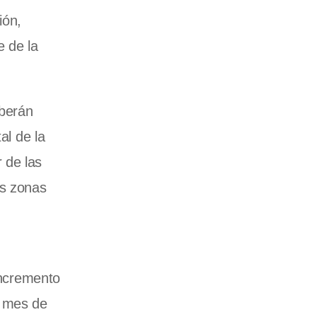
ión,
e de la
eberán
al de la
 de las
as zonas
incremento
l mes de