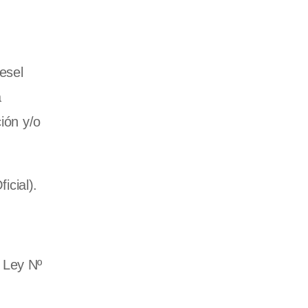
esel
a
ión y/o
icial).
 Ley Nº