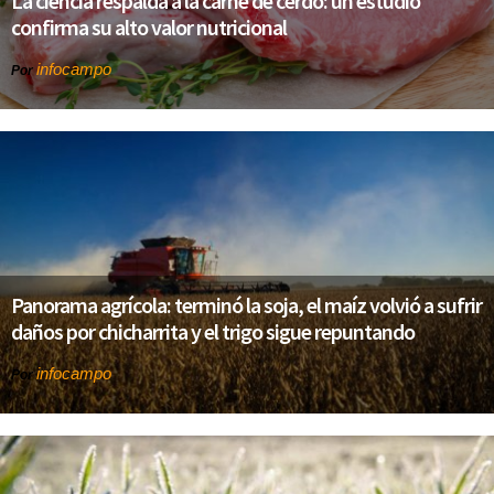
La ciencia respalda a la carne de cerdo: un estudio
confirma su alto valor nutricional
infocampo
Por
Panorama agrícola: terminó la soja, el maíz volvió a sufrir
daños por chicharrita y el trigo sigue repuntando
infocampo
Por