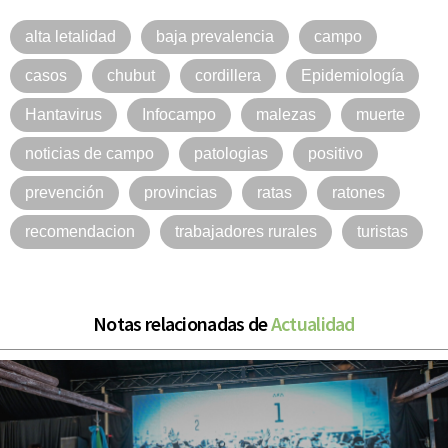
alta letalidad
baja prevalencia
campo
casos
chubut
cordillera
Epidemiología
Hantavirus
Infocampo
malezas
muerte
noticias de campo
patologias
positivo
prevención
provincias
ratas
ratones
recomendacion
trabajadores rurales
turistas
Notas relacionadas de
Actualidad