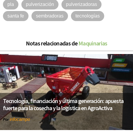
pla
pulverización
pulverizadoras
santa fe
sembradoras
tecnologías
Notas relacionadas de
Maquinarias
Tecnología, financiación y última generación: apuesta
fuerte para la cosecha y la logística en AgroActiva
infocampo
Por