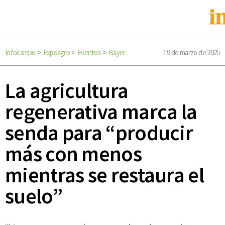
Infocampo
Expoagro
Eventos
Bayer
19 de marzo de 2025
>
>
>
La agricultura
regenerativa marca la
senda para “producir
más con menos
mientras se restaura el
suelo”