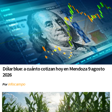
Dólar blue: a cuánto cotizan hoy en Mendoza 9 agosto
2026
infocampo
Por