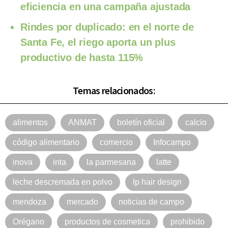
eficiencia en una campaña ajustada
Rindes por duplicado: en el norte de
Santa Fe, el riego aporta un plus
productivo de hasta 115%
Temas relacionados:
alimentos
ANMAT
boletín oficial
calcio
código alimentario
comercio
Infocampo
inova
inta
la parmesana
latte
leche descremada en polvo
lp hair design
mendoza
mercado
noticias de campo
Orégano
productos de cosmetica
prohibido