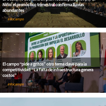
Niño: el pronóstico trimestral confirma lluvias
abundantes
infocampo
Por
El campo “pide a gritos” otro tema clave para la
competitividad: “La falta de infraestructura genera
costos”
infocampo
Por