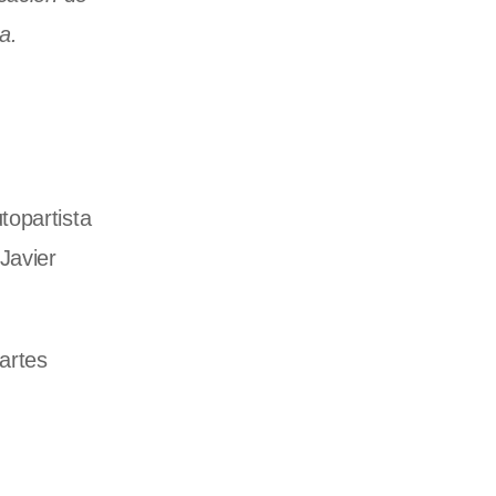
a.
topartista
 Javier
artes