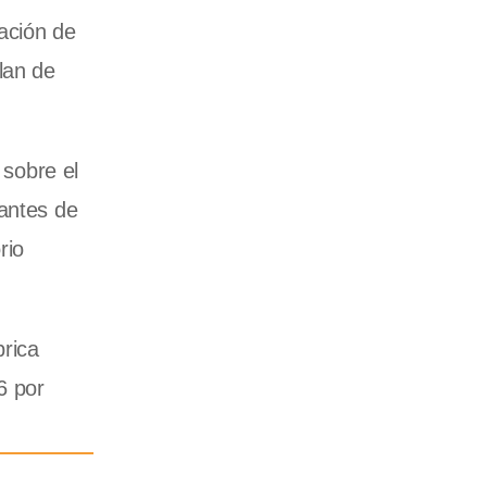
ación de
lan de
 sobre el
cantes de
rio
brica
6 por