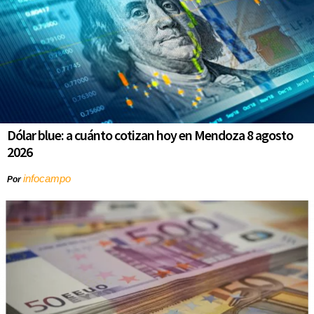
Dólar blue: a cuánto cotizan hoy en Mendoza 8 agosto
2026
infocampo
Por