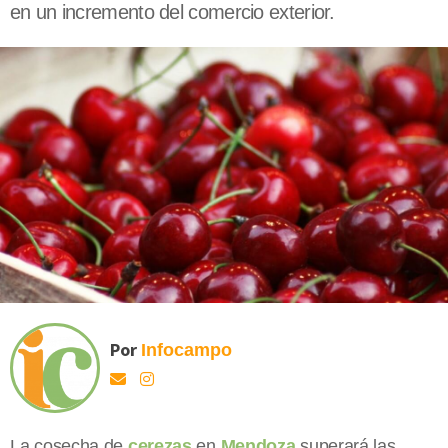
en un incremento del comercio exterior.
Por
Infocampo
La cosecha de
cerezas
en
Mendoza
superará las