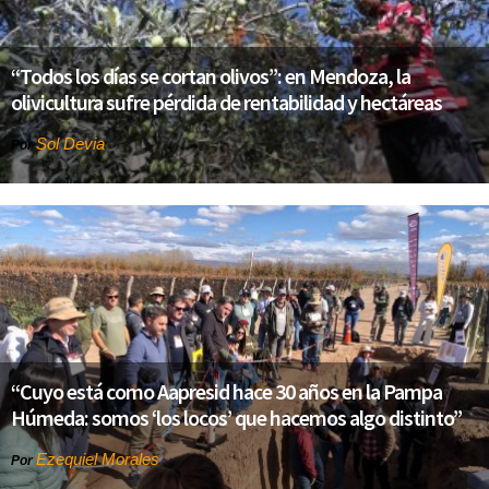
“Todos los días se cortan olivos”: en Mendoza, la
olivicultura sufre pérdida de rentabilidad y hectáreas
Sol Devia
Por
“Cuyo está como Aapresid hace 30 años en la Pampa
Húmeda: somos ‘los locos’ que hacemos algo distinto”
Ezequiel Morales
Por