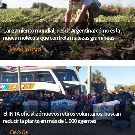
Lanzamiento mundial, desde Argentina: cómo es la
nueva molécula que controla malezas gramíneas
Manuela Herzel
Por
El INTA oficializó nuevos retiros voluntarios: buscan
reducir la planta en más de 1.000 agentes
Favio Re
Por