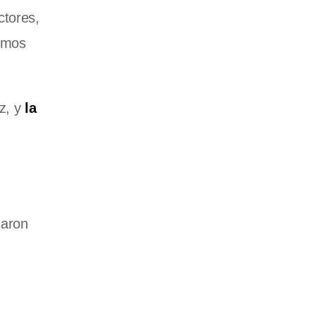
ctores,
ismos
ez, y
la
caron