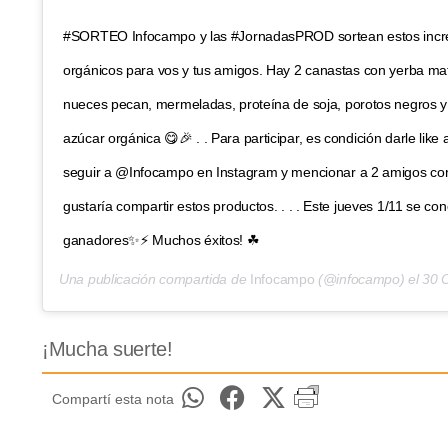
#SORTEO Infocampo y las #JornadasPROD sortean estos incre
orgánicos para vos y tus amigos. Hay 2 canastas con yerba ma
nueces pecan, mermeladas, proteína de soja, porotos negros y 
azúcar orgánica 😋🎉 . . Para participar, es condición darle like 
seguir a @Infocampo en Instagram y mencionar a 2 amigos con
gustaría compartir estos productos. . . . Este jueves 1/11 se co
ganadores✨⚡ Muchos éxitos! ☘
Una publicación compartida de
Infocampo
(@infocampo) el
30 Oc
¡Mucha suerte!
Compartí esta nota