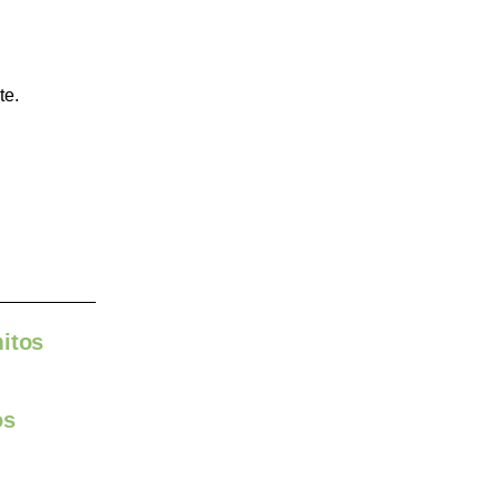
te.
itos
os