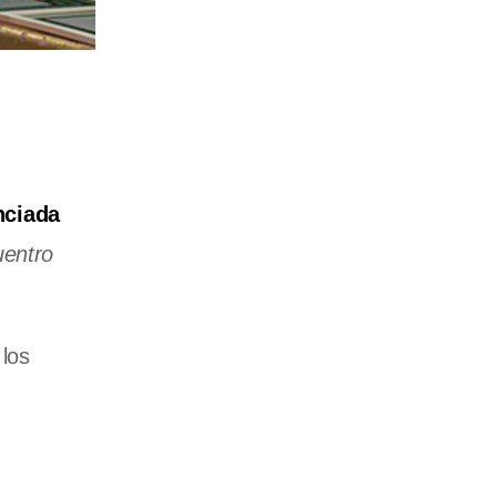
nciada
uentro
 los