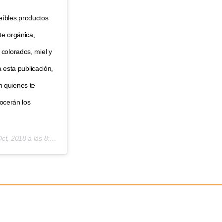
íbles productos
te orgánica,
colorados, miel y
a esta publicación,
 quienes te
nocerán los
t, 2018 a las 8:25 PDT