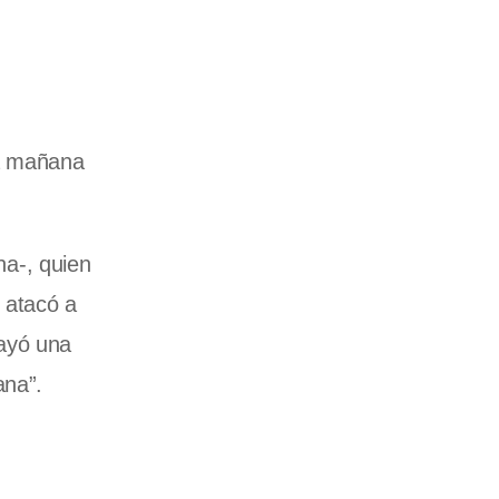
ta mañana
na-, quien
 atacó a
cayó una
ana”.