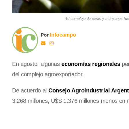
El complejo de peras y manzanas fue 
Por
Infocampo
En agosto, algunas
economías regionales
per
del complejo agroexportador.
De acuerdo al
Consejo Agroindustrial Argen
3.268 millones, U$S 1.376 millones menos en