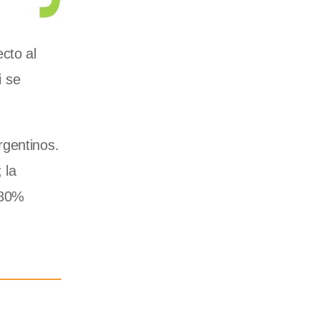
cto al
i se
rgentinos.
 la
 80%