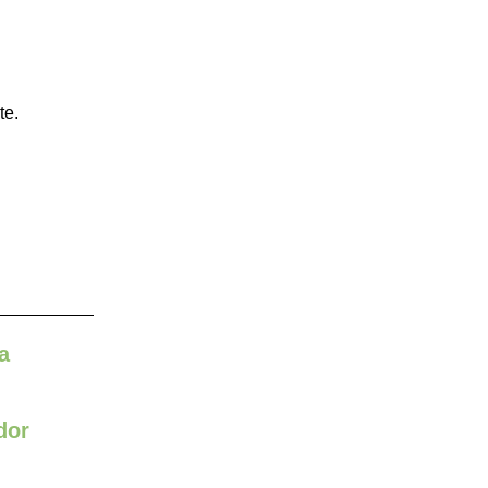
te.
a
dor