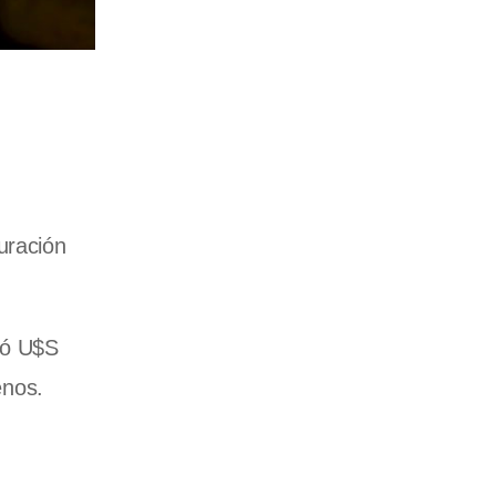
uración
ló U$S
enos.