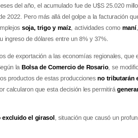
 meses del año, el acumulado fue de U$S 25.020 mill
 2022. Pero más allá del golpe a la facturación qu
omplejos
soja, trigo y maíz
, actividades como
maní
 ingreso de dólares entre un 8% y 37%.
hos de exportación a las economías regionales, que e
Según la
Bolsa de Comercio de Rosario
, se modifi
 los productos de estas producciones
no tributarán 
tor calcularon que esta decisión les permitirá
genera
 excluido el girasol
, situación que causó un profu