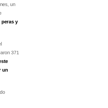
ones, un
e
,
peras y
l
caron 371
este
r un
ndo